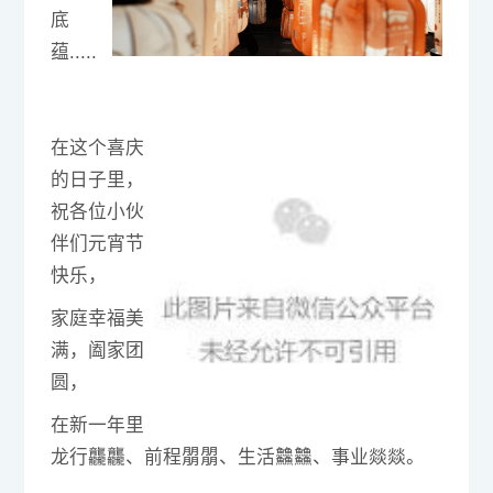
底
蕴.....
在这个喜庆
的日子里，
祝各位小伙
伴们元宵节
快乐，
家庭幸福美
满，阖家团
圆，
在新一年里
龙行龘龘、
前程朤朤、生活䲜䲜、事业燚燚。