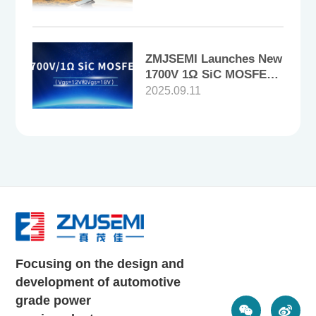
es Products!
ZMJSEMI Launches New
1700V 1Ω SiC MOSFET,
with Multi - Drive Voltag
2025.09.11
es Flexibly Adapting to
Application Scenarios!
Focusing on the design and
development of automotive
grade power