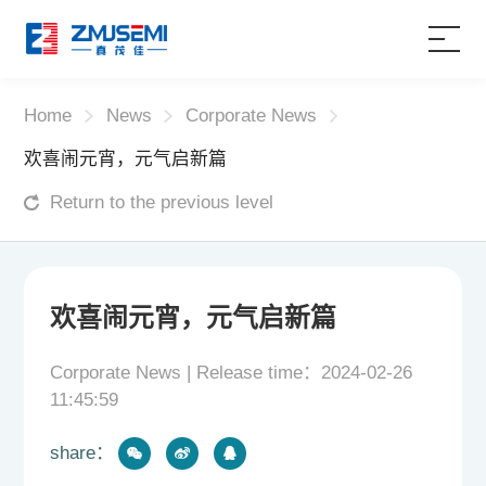
Home
Home
News
Corporate News
欢喜闹元宵，元气启新篇
Product
Return to the previous level
Applications
About Us
欢喜闹元宵，元气启新篇
Service Support
Corporate News | Release time：2024-02-26
11:45:59
News
share：