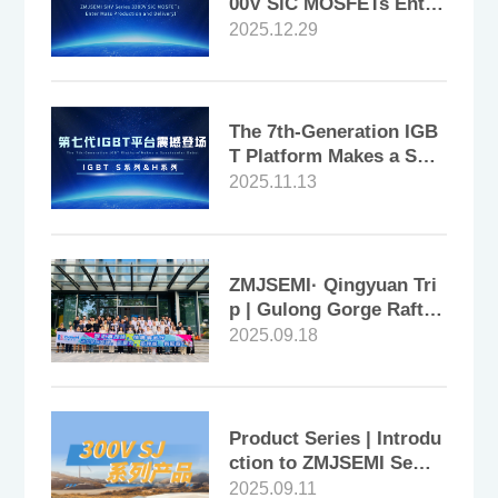
00V SiC MOSFETs Enter
Mass Production and De
2025.12.29
livery!
The 7th-Generation IGB
T Platform Makes a Spe
ctacular Debut
2025.11.13
ZMJSEMI· Qingyuan Tri
p | Gulong Gorge Raftin
g & Glass Bridge + Cam
2025.09.18
psite Party + Bijia Moun
tain Exploration – A Per
fect Conclusion to the 3
-Day & 2-Night Journey!
Product Series | Introdu
ction to ZMJSEMI Semic
onductor's 300V SJ Seri
2025.09.11