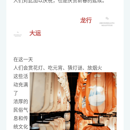
人们对此加以庆祝，也是庆贺新春的延续。
龙行
大运
在这一天
人们会赏花灯、吃元宵、
猜灯谜、放烟火
这些活
动充满
了
浓厚的
民俗气
息和传
统文化