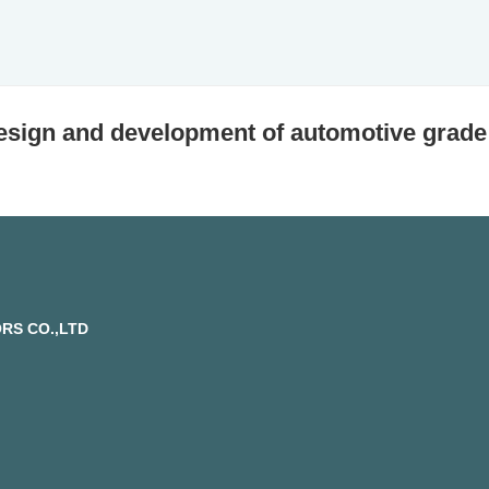
we look forward to meeting you again!
esign and development of automotive grad
RS CO.,LTD