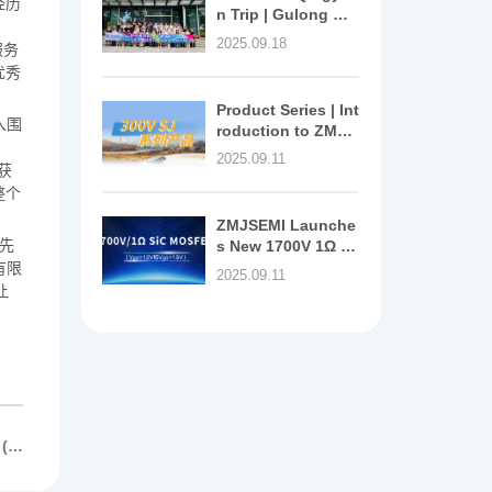
经历
n Trip | Gulong Go
中取
rge Rafting & Glas
2025.09.18
服务
s Bridge + Campsit
优秀
e Party + Bijia Mou
ntain Exploration –
Product Series | Int
A Perfect Conclusi
入围
roduction to ZMJS
on to the 3-Day &
EMI Semiconducto
2025.09.11
2-Night Journey!
获
r's 300V SJ Series
Products!
整个
ZMJSEMI Launche
先
s New 1700V 1Ω Si
C MOSFET, with M
有限
2025.09.11
ulti - Drive Voltage
让
s Flexibly Adaptin
g to Application S
cenarios!
 (S
nd