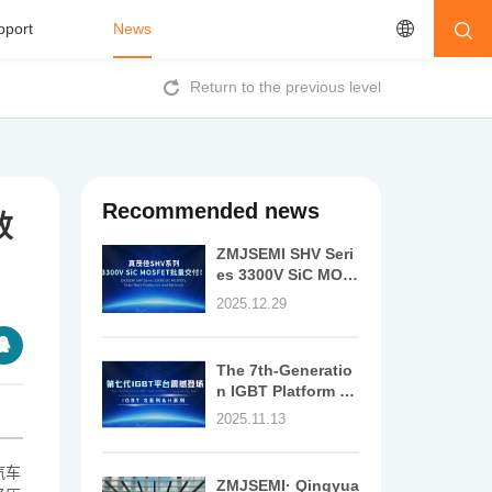
pport
News
Return to the previous level
Recommended news
效
ZMJSEMI SHV Seri
es 3300V SiC MOS
FETs Enter Mass P
2025.12.29
roduction and Deli
very!
The 7th-Generatio
n IGBT Platform M
akes a Spectacular
2025.11.13
Debut
汽车
ZMJSEMI· Qingyua