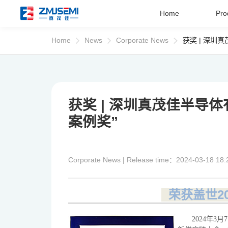
Home
Pro
Home
News
Corporate News
获奖 | 深圳
Home
Product
获奖 | 深圳真茂佳半导
案例奖”
Applications
Corporate News | Release time：2024-03-18 18:
About Us
荣获盖世20
Service Support
2024年3月