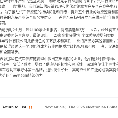
在全球汽车产业的迅猛发展 和市场竞争日益加剧的当下，汽车行业正
“极致 卷”挑战。我们深知供应链管理和优化对终端客户车企在竞争
。为了推动汽车供应链的持续优化和升级，提升整个
行业的响应速度和
领先的汽车产业综合服务提供
商——盖世汽车特别设立汽车供应链“年度
奖
项。
活动历时
2个月，超过100家企业报名，网络票选超3万 人次，经过初审
再由评委团综合意见，最终评
出 20家企业获得“年度优秀提质增效案例
佳半导体有限公司凭借出色的工艺技术和高性 比的产品方案脱颖而出，
CN
|
EN
是希望通过这一奖项能够成为行业内提质增效的标杆和引领 者，促进
和全面进步。
表彰那些在汽车供应链管理中做出杰出贡献的企业，他们通过创新思维、
作效率，降低了成本，增强了供应链的韧性和灵活性。深圳真茂佳半导
体
压车规功率半导体第一品牌，通过高性价比、高
可靠性和广泛的成功案例
优势的产品平台而持续努力。
Return to List
Next article：The 2025 electronica China
hanghai) has concluded successfully, a